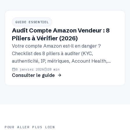
GUIDE ESSENTIEL
Audit Compte Amazon Vendeur : 8
Piliers à Vérifier (2026)
Votre compte Amazon est-il en danger ?
Checklist des 8 piliers à auditer (KYC,
authenticité, IP, métriques, Account Health,
listings, politiques, conformité UE) pour
8 janvier 2026
28
min
Consulter le guide
prévenir la suspension avant qu'il ne soit trop
tard.
POUR ALLER PLUS LOIN